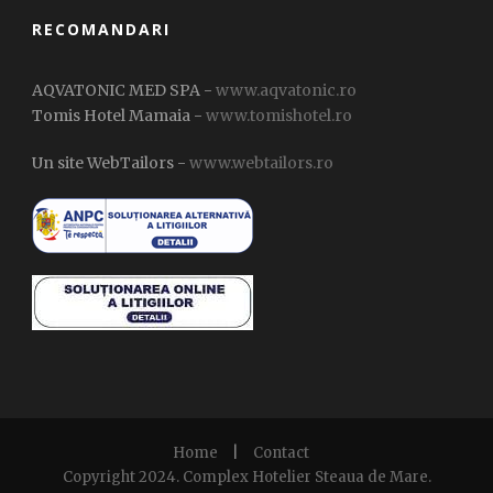
RECOMANDARI
AQVATONIC MED SPA -
www.aqvatonic.ro
Tomis Hotel Mamaia -
www.tomishotel.ro
Un site WebTailors -
www.webtailors.ro
Home
|
Contact
Copyright 2024. Complex Hotelier Steaua de Mare.